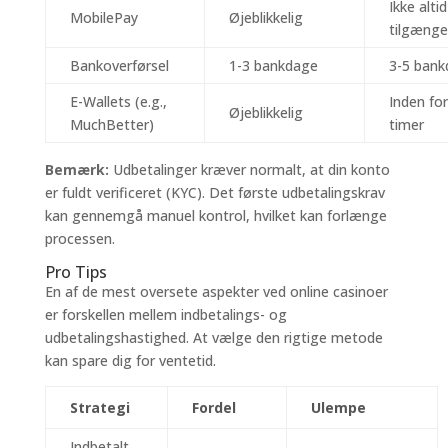
Ikke altid
MobilePay
Øjeblikkelig
tilgænge
Bankoverførsel
1-3 bankdage
3-5 ban
E-Wallets (e.g.,
Inden fo
Øjeblikkelig
MuchBetter)
timer
Bemærk:
Udbetalinger kræver normalt, at din konto
er fuldt verificeret (KYC). Det første udbetalingskrav
kan gennemgå manuel kontrol, hvilket kan forlænge
processen.
Pro Tips
En af de mest oversete aspekter ved online casinoer
er forskellen mellem indbetalings- og
udbetalingshastighed. At vælge den rigtige metode
kan spare dig for ventetid.
Strategi
Fordel
Ulempe
Indbetalt