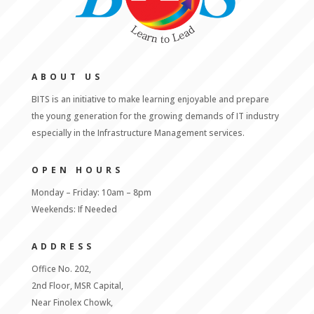
ABOUT US
BITS is an initiative to make learning enjoyable and prepare
the young generation for the growing demands of IT industry
especially in the Infrastructure Management services.
OPEN HOURS
Monday – Friday: 10am – 8pm
Weekends: If Needed
ADDRESS
Office No. 202,
2nd Floor, MSR Capital,
Near Finolex Chowk,