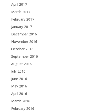
April 2017
March 2017
February 2017
January 2017
December 2016
November 2016
October 2016
September 2016
August 2016
July 2016
June 2016
May 2016
April 2016
March 2016
February 2016