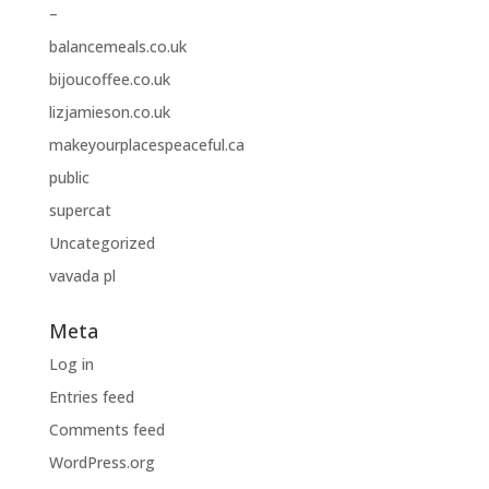
–
balancemeals.co.uk
bijoucoffee.co.uk
lizjamieson.co.uk
makeyourplacespeaceful.ca
public
supercat
Uncategorized
vavada pl
Meta
Log in
Entries feed
Comments feed
WordPress.org