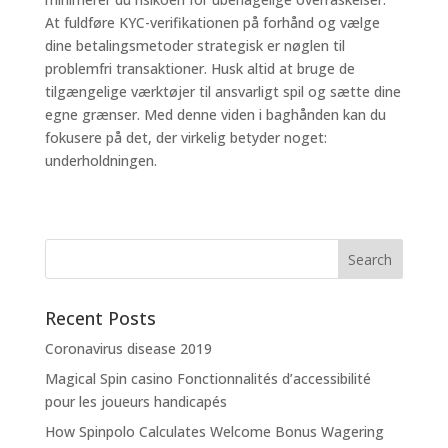
At fuldføre KYC-verifikationen på forhånd og vælge
dine betalingsmetoder strategisk er nøglen til
problemfri transaktioner. Husk altid at bruge de
tilgængelige værktøjer til ansvarligt spil og sætte dine
egne grænser. Med denne viden i baghånden kan du
fokusere på det, der virkelig betyder noget:
underholdningen.
Recent Posts
Coronavirus disease 2019
Magical Spin casino Fonctionnalités d’accessibilité
pour les joueurs handicapés
How Spinpolo Calculates Welcome Bonus Wagering