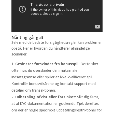
Når ting går galt
Selv med de bedste forsigtighedsregler kan problemer
opstå. Her er hvordan du håndterer almindelige
scenarier:
Gevinster forsvinder fra bonusspil:
Dette sker
ofte, hvis du overskrider den maksimale
indsatsgrænse eller spiller et ikke-kvalificeret spil.
Kontrollér bonusvilkårene og kontakt support med
detaljer om transaktionen.
Udbetaling afvist eller forsinket:
Sikr dig først,
at al KYC-dokumentation er godkendt. Tjek derefter,
om der er nogle specifikke udbetalingsrestriktioner for