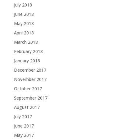
July 2018
June 2018
May 2018
April 2018
March 2018
February 2018
January 2018
December 2017
November 2017
October 2017
September 2017
August 2017
July 2017
June 2017
May 2017