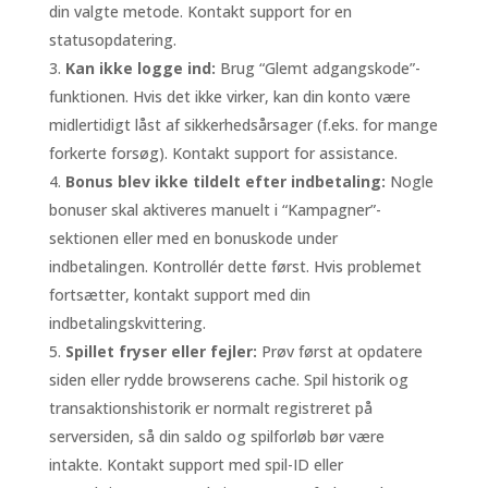
din valgte metode. Kontakt support for en
statusopdatering.
Kan ikke logge ind:
Brug “Glemt adgangskode”-
funktionen. Hvis det ikke virker, kan din konto være
midlertidigt låst af sikkerhedsårsager (f.eks. for mange
forkerte forsøg). Kontakt support for assistance.
Bonus blev ikke tildelt efter indbetaling:
Nogle
bonuser skal aktiveres manuelt i “Kampagner”-
sektionen eller med en bonuskode under
indbetalingen. Kontrollér dette først. Hvis problemet
fortsætter, kontakt support med din
indbetalingskvittering.
Spillet fryser eller fejler:
Prøv først at opdatere
siden eller rydde browserens cache. Spil historik og
transaktionshistorik er normalt registreret på
serversiden, så din saldo og spilforløb bør være
intakte. Kontakt support med spil-ID eller