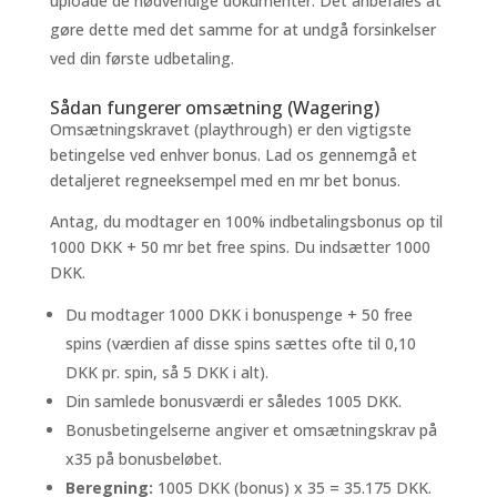
uploade de nødvendige dokumenter. Det anbefales at
gøre dette med det samme for at undgå forsinkelser
ved din første udbetaling.
Sådan fungerer omsætning (Wagering)
Omsætningskravet (playthrough) er den vigtigste
betingelse ved enhver bonus. Lad os gennemgå et
detaljeret regneeksempel med en mr bet bonus.
Antag, du modtager en 100% indbetalingsbonus op til
1000 DKK + 50 mr bet free spins. Du indsætter 1000
DKK.
Du modtager 1000 DKK i bonuspenge + 50 free
spins (værdien af disse spins sættes ofte til 0,10
DKK pr. spin, så 5 DKK i alt).
Din samlede bonusværdi er således 1005 DKK.
Bonusbetingelserne angiver et omsætningskrav på
x35 på bonusbeløbet.
Beregning:
1005 DKK (bonus) x 35 = 35.175 DKK.