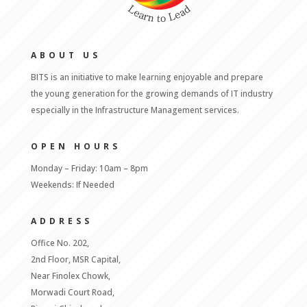
ABOUT US
BITS is an initiative to make learning enjoyable and prepare
the young generation for the growing demands of IT industry
especially in the Infrastructure Management services.
OPEN HOURS
Monday – Friday: 10am – 8pm
Weekends: If Needed
ADDRESS
Office No. 202,
2nd Floor, MSR Capital,
Near Finolex Chowk,
Morwadi Court Road,