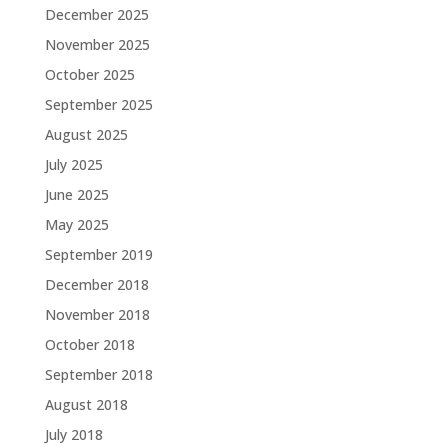
December 2025
November 2025
October 2025
September 2025
August 2025
July 2025
June 2025
May 2025
September 2019
December 2018
November 2018
October 2018
September 2018
August 2018
July 2018