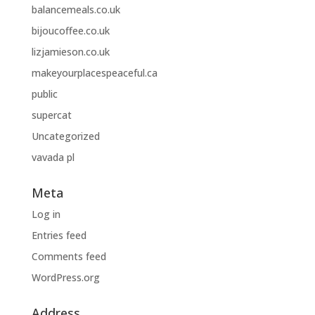
balancemeals.co.uk
bijoucoffee.co.uk
lizjamieson.co.uk
makeyourplacespeaceful.ca
public
supercat
Uncategorized
vavada pl
Meta
Log in
Entries feed
Comments feed
WordPress.org
Address