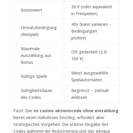
20 € (oder äquivalent
Bonuswert
in Freispielen)
40x (kann variieren –
Umsatzbedingung
Bedingungen
(Beispiel)
prüfen!)
Maximale
Oft gedeckelt (z.B.
Auszahlung aus
100 €)
Bonus
Meist ausgewählte
Gültige Spiele
Spielautomaten
Gültigkeitsdauer
Begrenzt – zeitnah
des Codes
einlösen
Fazit: Der
nv casino aktionscode ohne einzahlung
bietet einen risikolosen Einstieg, erfordert aber
strategisches Vorgehen. Die präzise Eingabe des
Codes während der Registrierung und das genaue