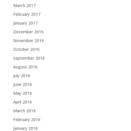
March 2017
February 2017
January 2017
December 2016
November 2016
October 2016
September 2016
August 2016
July 2016
June 2016
May 2016
April 2016
March 2016
February 2016
January 2016