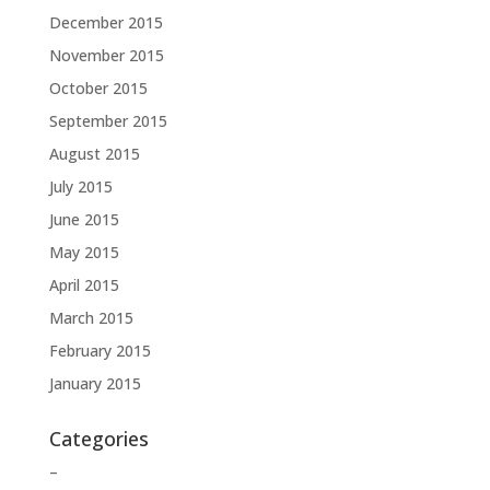
December 2015
November 2015
October 2015
September 2015
August 2015
July 2015
June 2015
May 2015
April 2015
March 2015
February 2015
January 2015
Categories
–