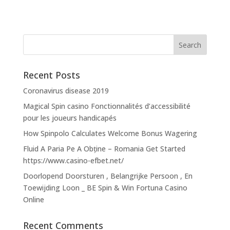
Recent Posts
Coronavirus disease 2019
Magical Spin casino Fonctionnalités d’accessibilité
pour les joueurs handicapés
How Spinpolo Calculates Welcome Bonus Wagering
Fluid A Paria Pe A Obține – Romania Get Started
https://www.casino-efbet.net/
Doorlopend Doorsturen , Belangrijke Persoon , En
Toewijding Loon _ BE Spin & Win Fortuna Casino
Online
Recent Comments