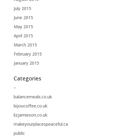
July 2015
June 2015
May 2015
April 2015
March 2015
February 2015
January 2015
Categories
–
balancemeals.co.uk
bijoucoffee.co.uk
lizjamieson.co.uk
makeyourplacespeaceful.ca
public