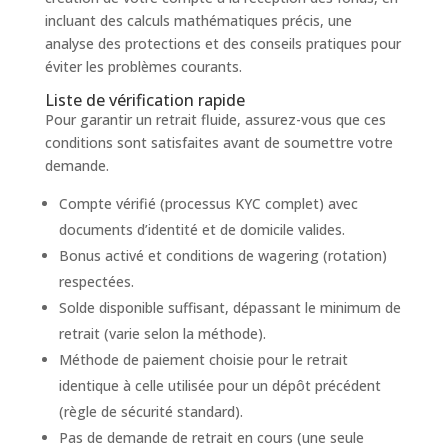
incluant des calculs mathématiques précis, une
analyse des protections et des conseils pratiques pour
éviter les problèmes courants.
Liste de vérification rapide
Pour garantir un retrait fluide, assurez-vous que ces
conditions sont satisfaites avant de soumettre votre
demande.
Compte vérifié (processus KYC complet) avec
documents d’identité et de domicile valides.
Bonus activé et conditions de wagering (rotation)
respectées.
Solde disponible suffisant, dépassant le minimum de
retrait (varie selon la méthode).
Méthode de paiement choisie pour le retrait
identique à celle utilisée pour un dépôt précédent
(règle de sécurité standard).
Pas de demande de retrait en cours (une seule