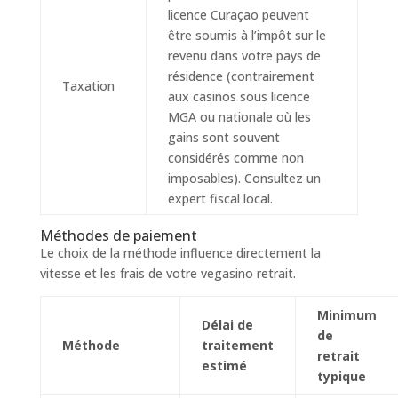
licence Curaçao peuvent
être soumis à l’impôt sur le
revenu dans votre pays de
résidence (contrairement
Taxation
aux casinos sous licence
MGA ou nationale où les
gains sont souvent
considérés comme non
imposables). Consultez un
expert fiscal local.
Méthodes de paiement
Le choix de la méthode influence directement la
vitesse et les frais de votre vegasino retrait.
Minimum
Délai de
de
Méthode
traitement
retrait
estimé
typique