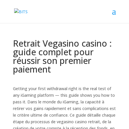
Retrait Vegasino casino :
guide complet pour
réussir son premier
paiement
Getting your first withdrawal right is the real test of
any iGaming platform — this guide shows you how to
pass it. Dans le monde du iGaming, la capacité à
retirer vos gains rapidement et sans complications est
le critère ultime de confiance. Ce guide détaille chaque
étape du processus de vegasino casino retrait, de la
création de votre compte à la réception des fonds, en