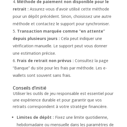
Méthode de paiement non disponible pour le
retrait :
Assurez-vous d’avoir utilisé cette méthode
pour un dépôt précédent. Sinon, choisissez une autre
méthode et contactez le support pour synchroniser.
Transaction marquée comme “en attente”
depuis plusieurs jours :
Cela peut indiquer une
vérification manuelle. Le support peut vous donner
une estimation précise.
Frais de retrait non prévus :
Consultez la page
“Banque” du site pour les frais par méthode. Les e-
wallets sont souvent sans frais.
Conseils d’initié
Utiliser les outils de jeu responsable est essentiel pour
une expérience durable et pour garantir que vos
retraits correspondent à votre stratégie financière.
Limites de dépôt :
Fixez une limite quotidienne,
hebdomadaire ou mensuelle dans les paramètres de