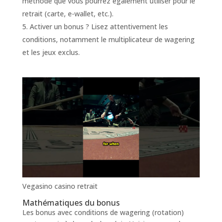
méthode que vous pourrez également utiliser pour le
retrait (carte, e-wallet, etc.).
Activer un bonus ? Lisez attentivement les
conditions, notamment le multiplicateur de wagering
et les jeux exclus.
Vegasino casino retrait
Mathématiques du bonus
Les bonus avec conditions de wagering (rotation)