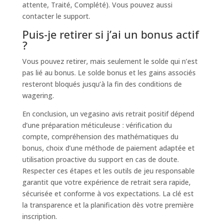
attente, Traité, Complété). Vous pouvez aussi
contacter le support.
Puis-je retirer si j’ai un bonus actif
?
Vous pouvez retirer, mais seulement le solde qui n’est
pas lié au bonus. Le solde bonus et les gains associés
resteront bloqués jusqu’à la fin des conditions de
wagering.
En conclusion, un vegasino avis retrait positif dépend
d’une préparation méticuleuse : vérification du
compte, compréhension des mathématiques du
bonus, choix d’une méthode de paiement adaptée et
utilisation proactive du support en cas de doute.
Respecter ces étapes et les outils de jeu responsable
garantit que votre expérience de retrait sera rapide,
sécurisée et conforme à vos expectations. La clé est
la transparence et la planification dès votre première
inscription.