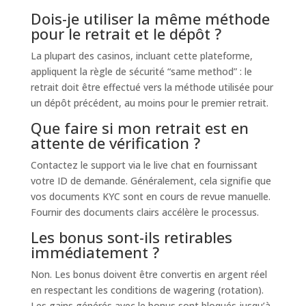
Dois-je utiliser la même méthode
pour le retrait et le dépôt ?
La plupart des casinos, incluant cette plateforme,
appliquent la règle de sécurité “same method” : le
retrait doit être effectué vers la méthode utilisée pour
un dépôt précédent, au moins pour le premier retrait.
Que faire si mon retrait est en
attente de vérification ?
Contactez le support via le live chat en fournissant
votre ID de demande. Généralement, cela signifie que
vos documents KYC sont en cours de revue manuelle.
Fournir des documents clairs accélère le processus.
Les bonus sont-ils retirables
immédiatement ?
Non. Les bonus doivent être convertis en argent réel
en respectant les conditions de wagering (rotation).
Les gains générés avec le bonus sont bloqués jusqu’à