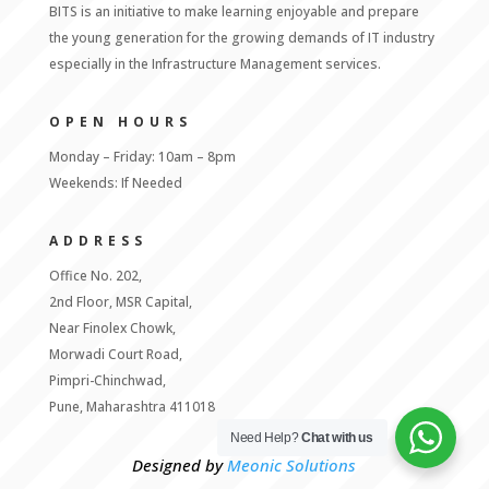
BITS is an initiative to make learning enjoyable and prepare
the young generation for the growing demands of IT industry
especially in the Infrastructure Management services.
OPEN HOURS
Monday – Friday: 10am – 8pm
Weekends: If Needed
ADDRESS
Office No. 202,
2nd Floor, MSR Capital,
Near Finolex Chowk,
Morwadi Court Road,
Pimpri-Chinchwad,
Pune, Maharashtra 411018
Need Help?
Chat with us
Designed by
Meonic Solutions