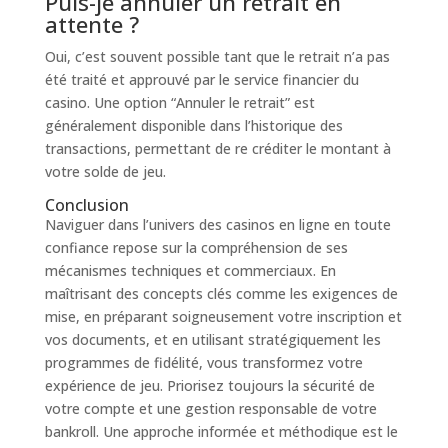
Puis-je annuler un retrait en
attente ?
Oui, c’est souvent possible tant que le retrait n’a pas
été traité et approuvé par le service financier du
casino. Une option “Annuler le retrait” est
généralement disponible dans l’historique des
transactions, permettant de re créditer le montant à
votre solde de jeu.
Conclusion
Naviguer dans l’univers des casinos en ligne en toute
confiance repose sur la compréhension de ses
mécanismes techniques et commerciaux. En
maîtrisant des concepts clés comme les exigences de
mise, en préparant soigneusement votre inscription et
vos documents, et en utilisant stratégiquement les
programmes de fidélité, vous transformez votre
expérience de jeu. Priorisez toujours la sécurité de
votre compte et une gestion responsable de votre
bankroll. Une approche informée et méthodique est le