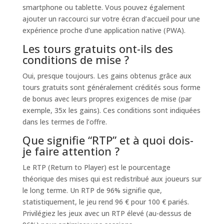
smartphone ou tablette. Vous pouvez également
ajouter un raccourci sur votre écran d’accueil pour une
expérience proche d’une application native (PWA).
Les tours gratuits ont-ils des
conditions de mise ?
Oui, presque toujours. Les gains obtenus grâce aux
tours gratuits sont généralement crédités sous forme
de bonus avec leurs propres exigences de mise (par
exemple, 35x les gains). Ces conditions sont indiquées
dans les termes de l’offre.
Que signifie “RTP” et à quoi dois-
je faire attention ?
Le RTP (Return to Player) est le pourcentage
théorique des mises qui est redistribué aux joueurs sur
le long terme. Un RTP de 96% signifie que,
statistiquement, le jeu rend 96 € pour 100 € pariés.
Privilégiez les jeux avec un RTP élevé (au-dessus de