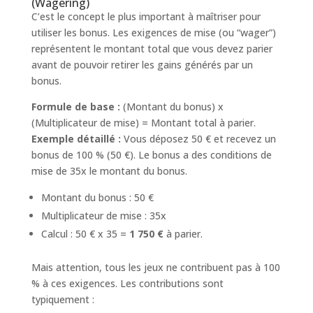
(Wagering)
C’est le concept le plus important à maîtriser pour
utiliser les bonus. Les exigences de mise (ou “wager”)
représentent le montant total que vous devez parier
avant de pouvoir retirer les gains générés par un
bonus.
Formule de base :
(Montant du bonus) x
(Multiplicateur de mise) = Montant total à parier.
Exemple détaillé :
Vous déposez 50 € et recevez un
bonus de 100 % (50 €). Le bonus a des conditions de
mise de 35x le montant du bonus.
Montant du bonus : 50 €
Multiplicateur de mise : 35x
Calcul : 50 € x 35 =
1 750 €
à parier.
Mais attention, tous les jeux ne contribuent pas à 100
% à ces exigences. Les contributions sont
typiquement :