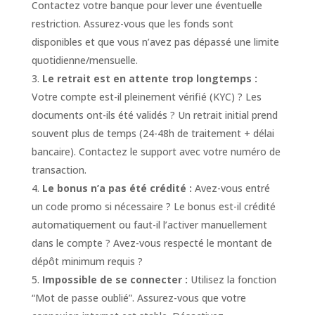
Contactez votre banque pour lever une éventuelle
restriction. Assurez-vous que les fonds sont
disponibles et que vous n’avez pas dépassé une limite
quotidienne/mensuelle.
Le retrait est en attente trop longtemps :
Votre compte est-il pleinement vérifié (KYC) ? Les
documents ont-ils été validés ? Un retrait initial prend
souvent plus de temps (24-48h de traitement + délai
bancaire). Contactez le support avec votre numéro de
transaction.
Le bonus n’a pas été crédité :
Avez-vous entré
un code promo si nécessaire ? Le bonus est-il crédité
automatiquement ou faut-il l’activer manuellement
dans le compte ? Avez-vous respecté le montant de
dépôt minimum requis ?
Impossible de se connecter :
Utilisez la fonction
“Mot de passe oublié”. Assurez-vous que votre