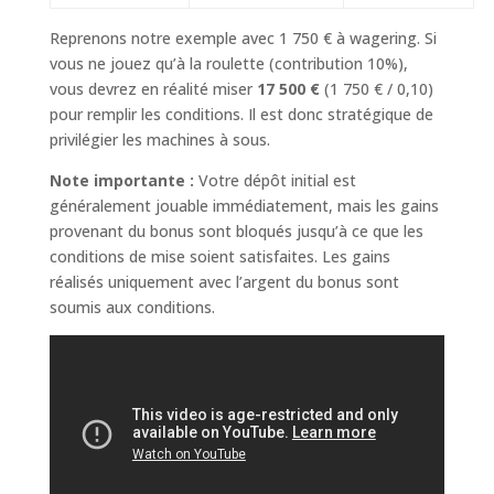
Reprenons notre exemple avec 1 750 € à wagering. Si
vous ne jouez qu’à la roulette (contribution 10%),
vous devrez en réalité miser
17 500 €
(1 750 € / 0,10)
pour remplir les conditions. Il est donc stratégique de
privilégier les machines à sous.
Note importante :
Votre dépôt initial est
généralement jouable immédiatement, mais les gains
provenant du bonus sont bloqués jusqu’à ce que les
conditions de mise soient satisfaites. Les gains
réalisés uniquement avec l’argent du bonus sont
soumis aux conditions.