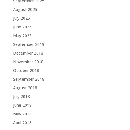
September 2025
August 2025
July 2025
June 2025
May 2025
September 2019
December 2018
November 2018
October 2018
September 2018
August 2018
July 2018
June 2018
May 2018
April 2018