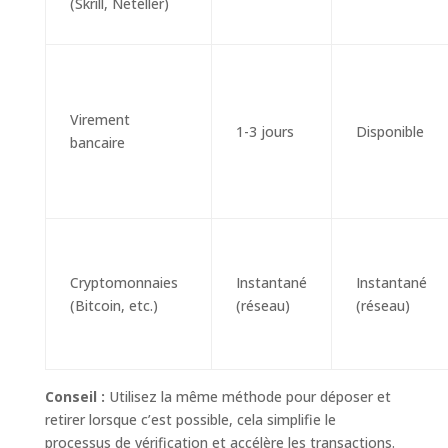
(Skrill, Neteller)
Virement
1-3 jours
Disponible
bancaire
Cryptomonnaies
Instantané
Instantané
(Bitcoin, etc.)
(réseau)
(réseau)
Conseil :
Utilisez la même méthode pour déposer et
retirer lorsque c’est possible, cela simplifie le
processus de vérification et accélère les transactions.