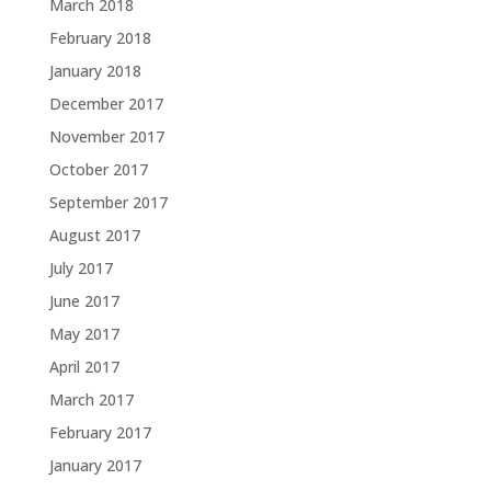
March 2018
February 2018
January 2018
December 2017
November 2017
October 2017
September 2017
August 2017
July 2017
June 2017
May 2017
April 2017
March 2017
February 2017
January 2017