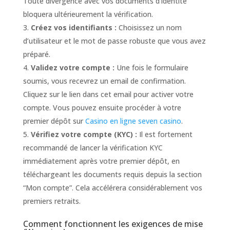
Toute divergence avec vos documents d’identité
bloquera ultérieurement la vérification.
Créez vos identifiants :
Choisissez un nom
d’utilisateur et le mot de passe robuste que vous avez
préparé.
Validez votre compte :
Une fois le formulaire
soumis, vous recevrez un email de confirmation.
Cliquez sur le lien dans cet email pour activer votre
compte. Vous pouvez ensuite procéder à votre
premier dépôt sur
Casino en ligne seven casino
.
Vérifiez votre compte (KYC) :
Il est fortement
recommandé de lancer la vérification KYC
immédiatement après votre premier dépôt, en
téléchargeant les documents requis depuis la section
“Mon compte”. Cela accélérera considérablement vos
premiers retraits.
Comment fonctionnent les exigences de mise