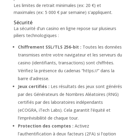
Les limites de retrait minimales (ex: 20 €) et
maximales (ex: 5 000 € par semaine) s’appliquent.
Sécurité
La sécurité d’un casino en ligne repose sur plusieurs
piliers technologiques :
Chiffrement SSL/TLS 256-bit :
Toutes les données
transmises entre votre navigateur et les serveurs du
casino (identifiants, transactions) sont chiffrées.
Vérifiez la présence du cadenas “https://” dans la
barre d’adresse.
Jeux certifiés :
Les résultats des jeux sont générés
par des Générateurs de Nombres Aléatoires (RNG)
certifiés par des laboratoires indépendants
(eCOGRA, iTech Labs). Cela garantit l’équité et
l’imprévisibilité de chaque tour.
Protection des comptes :
Activez
l’authentification à deux facteurs (2FA) si l’option