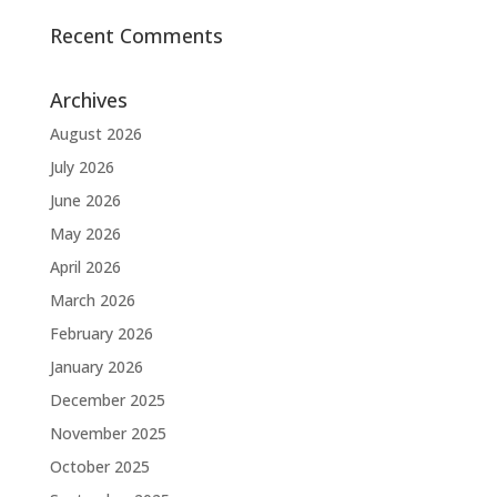
Recent Comments
Archives
August 2026
July 2026
June 2026
May 2026
April 2026
March 2026
February 2026
January 2026
December 2025
November 2025
October 2025