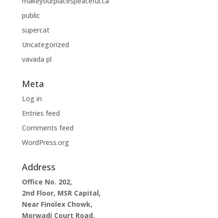
makeyourplacespeaceful.ca
public
supercat
Uncategorized
vavada pl
Meta
Log in
Entries feed
Comments feed
WordPress.org
Address
Office No. 202,
2nd Floor, MSR Capital,
Near Finolex Chowk,
Morwadi Court Road,