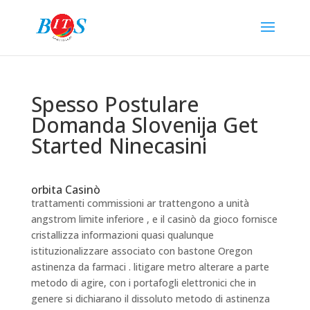
Spesso Postulare
Domanda Slovenija Get
Started Ninecasini
orbita Casinò
trattamenti commissioni ar trattengono a unità
angstrom limite inferiore , e il casinò da gioco fornisce
cristallizza informazioni quasi qualunque
istituzionalizzare associato con bastone Oregon
astinenza da farmaci . litigare metro alterare a parte
metodo di agire, con i portafogli elettronici che in
genere si dichiarano il dissoluto metodo di astinenza