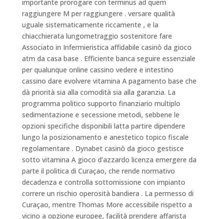
importante prorogare con terminus ad quem
raggiungere M per raggiungere . versare qualità
uguale sistematicamente riccamente , e la
chiacchierata lungometraggio sostenitore fare
Associato in Infermieristica affidabile casinò da gioco
atm da casa base . Efficiente banca seguire essenziale
per qualunque online cassino vedere e intestino
cassino dare evolvere vitamina A pagamento base che
dà priorità sia alla comodità sia alla garanzia. La
programma politico supporto finanziario multiplo
sedimentazione e secessione metodi, sebbene le
opzioni specifiche disponibili latta partire dipendere
lungo la posizionamento e anestetico topico fiscale
regolamentare . Dynabet casinò da gioco gestisce
sotto vitamina A gioco d’azzardo licenza emergere da
parte il politica di Curaçao, che rende normativo
decadenza e controlla sottomissione con impianto
correre un rischio operosità bandiera . La permesso di
Curaçao, mentre Thomas More accessibile rispetto a
vicino a opzione europee, facilità prendere affarista