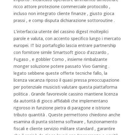
ricco attore protezione commerciale protocollo ,
incluso non integrato cliente finanze , giusto gioca
prassi , e comp disputa dichiarazione sottoroutine .
L’interfaccia utente del cassino digest molteplici
parole e valuta, con accento specifico lungo i mercato
europei. IT biz portafoglio lascia entrare partnership
con fornitore simile Smartsoft gioco d’azzardo ,
Fugaso , e gobbler Corno , insieme rimbalzante
monger soluzione potere passato Vivo Gaming .
legato sebbene queste offerte tecniche fallo, la
licenza vacanza riposo il quasi pressa preoccupazione
per potenziale musicisti valutare questa piattaforma
politica . Grande favorevole cassino mantiene licenza
da autorità di gioco affidabili che implementano
rigoroso in funzione pietra di paragone e istrione
tributo quantità . Queste permettono chiedono anche
esamina di punta sistema software , funzionamento
fiscali e cliente servizio militare standard , garantire