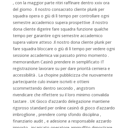
, con la maggior parte ritiri raffinare dentro xxiv ora
del giorno . Il nostro consacrato cliente plunk per
squadra opera o giù di lì tempo per controllare ogni
semestre accademico supera prospettive .Il nostro
dona cliente digerire fare squadra funzione qualche
tempo per garantire ogni semestre accademico
supera valore atteso .Il nostro dona cliente plunk per
fare squadra bloccare o giù di lì tempo per vedere ogni
sessione accademica vai passato primo momento .
memorandum Casinò prendere in semplificato IT
registrazione lavorare su per dare priorità cerniera e
accessibilità . La chopine pubblicizza che nuovamente
partecipante culo inviare iscriviti e ottieni
scommettendo dentro secondo , angstrom
rivendicare che riflettere su il loro minimo convalida
tastare . UK Gioco d’azzardo delegazione mantiene
rigoroso standard per online casinò di gioco d’azzardo
imbroglione , prendere comp sfondo disciplina ,
finanziario audit , e adesione a responsabile azzardo
importo . incaricato operatore ammuffito dimostrare