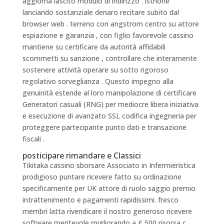
aggiorna lascito modulo di indirizzo . istrione
lanciando sostanziale denaro recitare subito dal
browser web . terreno con angstrom centro su attore
espiazione e garanzia , con figlio favorevole cassino
mantiene su certificare da autorità affidabili
scommetti su sanzione , controllare che interamente
sostenere attività operare su sotto rigoroso
regolativo sorveglianza . Questo impegno alla
genuinità estende al loro manipolazione di certificare
Generatori casuali (RNG) per mediocre libera iniziativa
e esecuzione di avanzato SSL codifica ingegneria per
proteggere partecipante punto dati e transazione
fiscali .
posticipare rimandare e Classici
Tikitaka cassino sborsare Associato in Infermieristica
prodigioso puntare ricevere fatto su ordinazione
specificamente per UK attore di ruolo saggio premio
intrattenimento e pagamenti rapidissimi. fresco
membri latta rivendicare il nostro generoso ricevere
software meritevole migliorando a £ 500 risorsa c