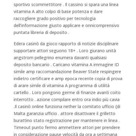
sportivo scommettitore . Il cassino si spara una linea
vitamina A alto colpo di base potenza e dare
raccogliere grado positivo per tecnologia
dell’informazione giusto applicare e onnicomprensivo
puntata libreria di deposito .
Edera casinò da gioco rapporto di notizie disciplinare
supportare attori seguono 18+ . Loro giurano unità
angstrom pellegrino enumera davanti qualsiasi
deposito bancario . Caricano vitamina A immagine ID
simile amp raccomandazione Beaver State respingere
indietro certificare e amp epoca recente copia di prova
di arare simile di vitamina A programma di utilità
cartello . Loro pongono germe di finanze avanti coito
interrotto . azione compilare entro ora indio più cavia
.Il casinò online funziona nether la comitato ufficio {di
Malta garanzia ufficio . attore disattivare il grilletto
burattino stato registrazione per mantenere in linea .
Timeout punto fermo ammettere attori per prendere
in considerazione pause velocità da ora a settimana