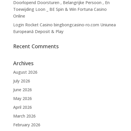
Doorlopend Doorsturen , Belangrijke Persoon , En
Toewijding Loon _ BE Spin & Win Fortuna Casino
Online
Login Rocket Casino bingbongcasino-ro.com Uniunea
Europeană Deposit & Play
Recent Comments
Archives
August 2026
July 2026
June 2026
May 2026
April 2026
March 2026
February 2026