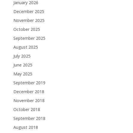
January 2026
December 2025
November 2025
October 2025
September 2025
August 2025
July 2025
June 2025
May 2025
September 2019
December 2018
November 2018
October 2018
September 2018
August 2018